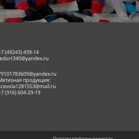
+7 (49243)
439-14
fedort340@yandex.ru
79101783609@yandex.ru
Метизная продукция:
scevola1281553@mail.ru
+7 (916) 604-29-19
Политика конфиденциальности