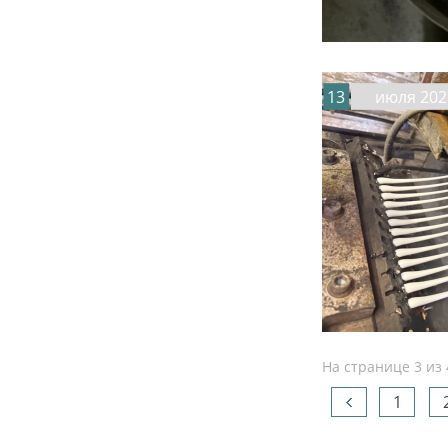
13
июля 202
На странице 3 из 
1